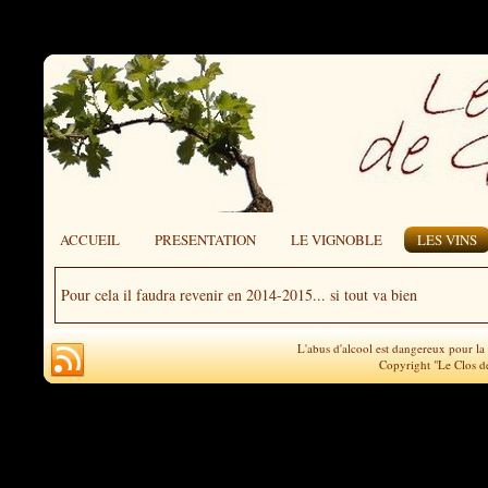
ACCUEIL
PRESENTATION
LE VIGNOBLE
LES VINS
Pour cela il faudra revenir en 2014-2015... si tout va bien
L'abus d'alcool est dangereux pour l
Copyright "Le Clos d